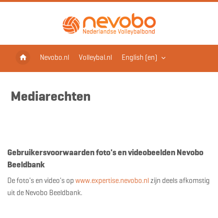
Skip to main content
Nevobo.nl
Volleybal.nl
English ‎(en)‎
Mediarechten
Blocks
Completion requirements
Gebruikersvoorwaarden foto's en videobeelden Nevobo
Beeldbank
De foto's en video's op
www.expertise.nevobo.nl
zijn deels afkomstig
uit de Nevobo Beeldbank.